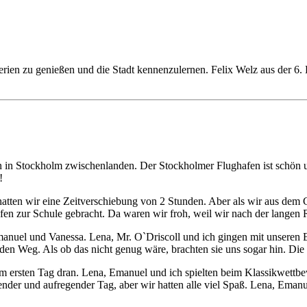
ien zu genießen und die Stadt kennenzulernen. Felix Welz aus der 6. K
n Stockholm zwischenlanden. Der Stockholmer Flughafen ist schön und 
!
tten wir eine Zeitverschiebung von 2 Stunden. Aber als wir aus dem G
afen zur Schule gebracht. Da waren wir froh, weil wir nach der langen
anuel und Vanessa. Lena, Mr. O`Driscoll und ich gingen mit unseren E
 den Weg. Als ob das nicht genug wäre, brachten sie uns sogar hin. Die 
am ersten Tag dran. Lena, Emanuel und ich spielten beim Klassikwettb
ender und aufregender Tag, aber wir hatten alle viel Spaß. Lena, Ema