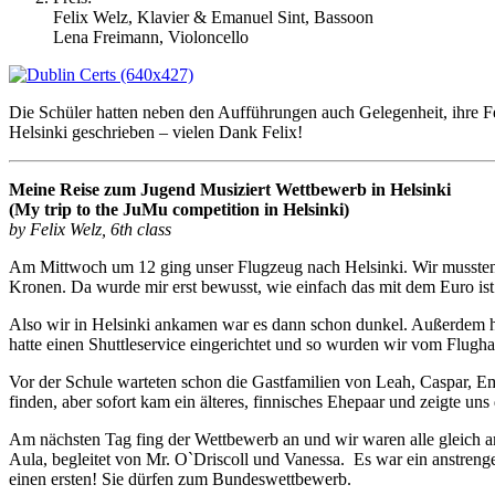
Felix Welz, Klavier & Emanuel Sint, Bassoon
Lena Freimann, Violoncello
Die Schüler hatten neben den Aufführungen auch Gelegenheit, ihre Fer
Helsinki geschrieben – vielen Dank Felix!
Meine Reise zum Jugend Musiziert Wettbewerb in Helsinki
(My trip to the JuMu competition in Helsinki)
by Felix Welz, 6th class
Am Mittwoch um 12 ging unser Flugzeug nach Helsinki. Wir mussten i
Kronen. Da wurde mir erst bewusst, wie einfach das mit dem Euro ist
Also wir in Helsinki ankamen war es dann schon dunkel. Außerdem ha
hatte einen Shuttleservice eingerichtet und so wurden wir vom Flugh
Vor der Schule warteten schon die Gastfamilien von Leah, Caspar, Em
finden, aber sofort kam ein älteres, finnisches Ehepaar und zeigte uns
Am nächsten Tag fing der Wettbewerb an und wir waren alle gleich 
Aula, begleitet von Mr. O`Driscoll und Vanessa. Es war ein anstreng
einen ersten! Sie dürfen zum Bundeswettbewerb.