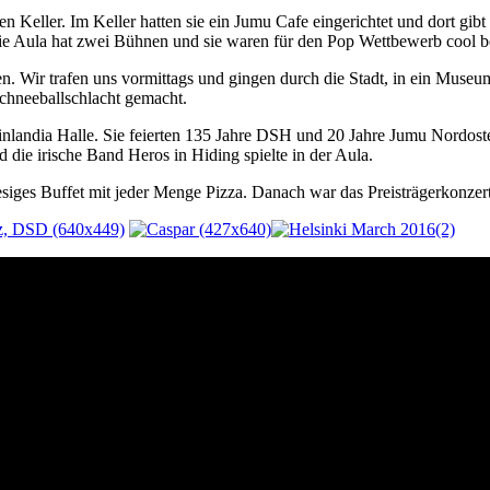
nen Keller. Im Keller hatten sie ein Jumu Cafe eingerichtet und dort gib
e Aula hat zwei Bühnen und sie waren für den Pop Wettbewerb cool bel
tten. Wir trafen uns vormittags und gingen durch die Stadt, in ein Muse
Schneeballschlacht gemacht.
landia Halle. Sie feierten 135 Jahre DSH und 20 Jahre Jumu Nordosteu
 die irische Band Heros in Hiding spielte in der Aula.
iges Buffet mit jeder Menge Pizza. Danach war das Preisträgerkonzert