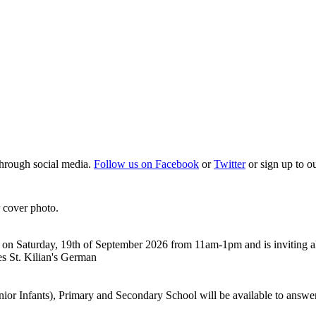
 through social media.
Follow us on Facebook
or
Twitter
or sign up to o
 cover photo.
on Saturday, 19th of September 2026 from 11am-1pm and is inviting all
es St. Kilian's German
or Infants), Primary and Secondary School will be available to answer yo