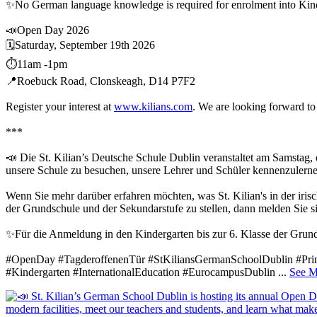
✨No German language knowledge is required for enrolment into Kinder
📣Open Day 2026
🗓️Saturday, September 19th 2026
⏱️11am -1pm
📍Roebuck Road, Clonskeagh, D14 P7F2
Register your interest at
www.kilians.com
. We are looking forward to
***
📣 Die St. Kilian’s Deutsche Schule Dublin veranstaltet am Samstag, d
unsere Schule zu besuchen, unsere Lehrer und Schüler kennenzuler
Wenn Sie mehr darüber erfahren möchten, was St. Kilian's in der iri
der Grundschule und der Sekundarstufe zu stellen, dann melden Sie si
✨Für die Anmeldung in den Kindergarten bis zur 6. Klasse der Grundsc
#OpenDay #TagderoffenenTür #StKiliansGermanSchoolDublin #Pri
#Kindergarten #InternationalEducation #EurocampusDublin
...
See M