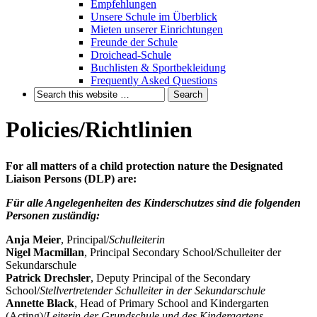
Empfehlungen
Unsere Schule im Überblick
Mieten unserer Einrichtungen
Freunde der Schule
Droichead-Schule
Buchlisten & Sportbekleidung
Frequently Asked Questions
Policies/Richtlinien
For all matters of a child protection nature the Designated
Liaison Persons (DLP) are:
Für alle Angelegenheiten des Kinderschutzes sind die folgenden
Personen zuständig:
Anja Meier
, Principal/
Schulleiterin
Nigel Macmillan
, Principal Secondary School/Schulleiter der
Sekundarschule
Patrick Drechsler
, Deputy Principal of the Secondary
School/
Stellvertretender Schulleiter in der Sekundarschule
Annette Black
, Head of Primary School and Kindergarten
(Acting)/
Leiterin der Grundschule und des Kindergartens