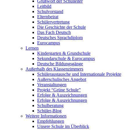
Grußwort der Schulleiter
Leitbild
Schulvorstand
Elternbeirat
Schülervertretung
Die Geschichte der Schule
Das Fach Deutsch
Deutsches Sprachdiplom
Eurocampus
Lernen
Kindergarten & Grundschule
Sekundarschule & Eurocampus
Deutsche Bildungsgänge
Außerhalb des Klassenzimmers
Schüleraustausche und Internationale Projekte
Außerschulisches Angebot
Veranstaltungen
Projekt “Grüne Schule”
Erfolge & Auszeichnungen
Erfolge & Auszeichnungen
Schulberatung
Schüler-Blog
Weitere Informationen
Empfehlungen
Unsere Schule im Überblick