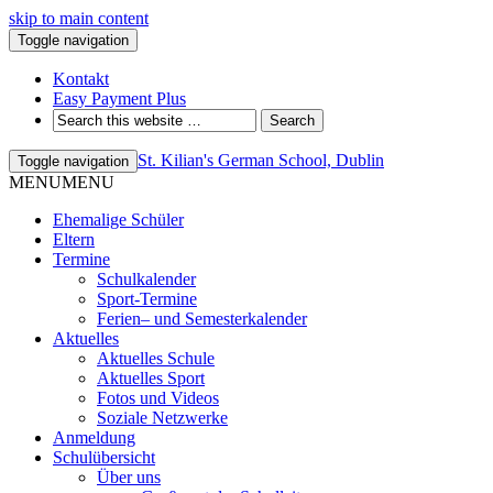
skip to main content
Toggle navigation
Kontakt
Easy Payment Plus
St. Kilian's German School, Dublin
Toggle navigation
MENU
MENU
Ehemalige Schüler
Eltern
Termine
Schulkalender
Sport-Termine
Ferien– und Semesterkalender
Aktuelles
Aktuelles Schule
Aktuelles Sport
Fotos und Videos
Soziale Netzwerke
Anmeldung
Schulübersicht
Über uns