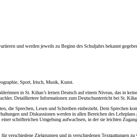
variieren und werden jeweils zu Beginn des Schuljahrs bekannt gegebe
graphie, Sport, Irisch, Musik, Kunst.
hülerinnen in St. Kilian’s lernen Deutsch auf einem Niveau, das in kein
hler. Detailliertere Informationen zum Deutschunterricht bei St. Kilia
eten, die Sprechen, Lesen und Schreiben einbezieht. Dem Sprechen kom
haltungen und Diskussionen werden in allen Bereichen des Lehrplans ge
 in einer schriftreichen Umgebung aufwachsen, in der sie leichten Zugan
 für verschiedene Zielgruppen und in verschiedenen Textgattungen zu 