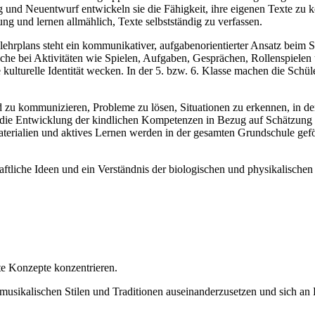
und Neuentwurf entwickeln sie die Fähigkeit, ihre eigenen Texte zu ko
g und lernen allmählich, Texte selbstständig zu verfassen.
lehrplans steht ein kommunikativer, aufgabenorientierter Ansatz beim S
he bei Aktivitäten wie Spielen, Aufgaben, Gesprächen, Rollenspielen u
re kulturelle Identität wecken. In der 5. bzw. 6. Klasse machen die Sch
nd zu kommunizieren, Probleme zu lösen, Situationen zu erkennen, in 
die Entwicklung der kindlichen Kompetenzen in Bezug auf Schätzung u
terialien und aktives Lernen werden in der gesamten Grundschule gef
ftliche Ideen und ein Verständnis der biologischen und physikalischen
mte Konzepte konzentrieren.
n musikalischen Stilen und Traditionen auseinanderzusetzen und sich a