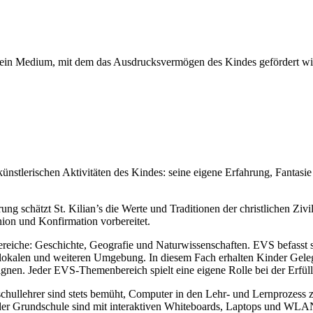
ür ein Medium, mit dem das Ausdrucksvermögen des Kindes gefördert wir
künstlerischen Aktivitäten des Kindes: seine eigene Erfahrung, Fantasi
g schätzt St. Kilian’s die Werte und Traditionen der christlichen Ziv
ion und Konfirmation vorbereitet.
reiche: Geschichte, Geografie und Naturwissenschaften. EVS befasst
lokalen und weiteren Umgebung. In diesem Fach erhalten Kinder Gelegen
eignen. Jeder EVS-Themenbereich spielt eine eigene Rolle bei der Erfül
chullehrer sind stets bemüht, Computer in den Lehr- und Lernprozess zu
n der Grundschule sind mit interaktiven Whiteboards, Laptops und WLAN