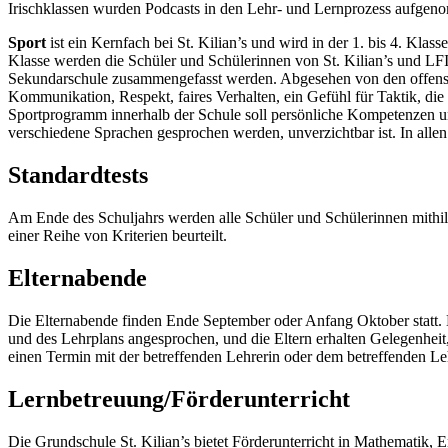
Irischklassen wurden Podcasts in den Lehr- und Lernprozess aufge
Sport
ist ein Kernfach bei St. Kilian’s und wird in der 1. bis 4. Klass
Klasse werden die Schüler und Schülerinnen von St. Kilian’s und LFI
Sekundarschule zusammengefasst werden. Abgesehen von den offensic
Kommunikation, Respekt, faires Verhalten, ein Gefühl für Taktik, di
Sportprogramm innerhalb der Schule soll persönliche Kompetenzen und 
verschiedene Sprachen gesprochen werden, unverzichtbar ist. In allen
Standardtests
Am Ende des Schuljahrs werden alle Schüler und Schülerinnen mithil
einer Reihe von Kriterien beurteilt.
Elternabende
Die Elternabende finden Ende September oder Anfang Oktober statt. B
und des Lehrplans angesprochen, und die Eltern erhalten Gelegenheit
einen Termin mit der betreffenden Lehrerin oder dem betreffenden L
Lernbetreuung/Förderunterricht
Die Grundschule St. Kilian’s bietet Förderunterricht in Mathematik, 