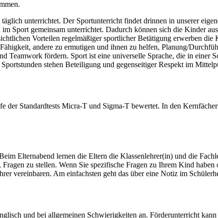
nommen.
e täglich unterrichtet. Der Sportunterricht findet drinnen in unserer eig
 im Sport gemeinsam unterrichtet. Dadurch können sich die Kinder aus
htlichen Vorteilen regelmäßiger sportlicher Betätigung erwerben die
e Fähigkeit, andere zu ermutigen und ihnen zu helfen, Planung/Durchf
Teamwork fördern. Sport ist eine universelle Sprache, die in einer Sch
 Sportstunden stehen Beteiligung und gegenseitiger Respekt im Mittelp
fe der Standardtests Micra-T und Sigma-T bewertet. In den Kernfäche
eim Elternabend lernen die Eltern die Klassenlehrer(in) und die Fach
, Fragen zu stellen. Wenn Sie spezifische Fragen zu Ihrem Kind haben o
ehrer vereinbaren. Am einfachsten geht das über eine Notiz im Schül
Englisch und bei allgemeinen Schwierigkeiten an. Förderunterricht kan