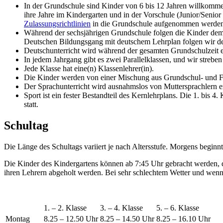
In der Grundschule sind Kinder von 6 bis 12 Jahren willkomm
ihre Jahre im Kindergarten und in der Vorschule (Junior/Seni
Zulassungsrichtlinien
in die Grundschule aufgenommen werden
Während der sechsjährigen Grundschule folgen die Kinder dem i
Deutschen Bildungsgang mit deutschem Lehrplan folgen wir d
Deutschunterricht wird während der gesamten Grundschulzeit er
In jedem Jahrgang gibt es zwei Parallelklassen, und wir strebe
Jede Klasse hat eine(n) Klassenlehrer(in).
Die Kinder werden von einer Mischung aus Grundschul- und Fac
Der Sprachunterricht wird ausnahmslos von Muttersprachlern ert
Sport ist ein fester Bestandteil des Kernlehrplans. Die 1. bis 
statt.
Schultag
Die Länge des Schultags variiert je nach Altersstufe. Morgens beginn
Die Kinder des Kindergartens können ab 7:45 Uhr gebracht werden, di
ihren Lehrern abgeholt werden. Bei sehr schlechtem Wetter und wenn 
1. – 2. Klasse
3. – 4. Klasse
5. – 6. Klasse
Montag
8.25 – 12.50 Uhr
8.25 – 14.50 Uhr
8.25 – 16.10 Uhr