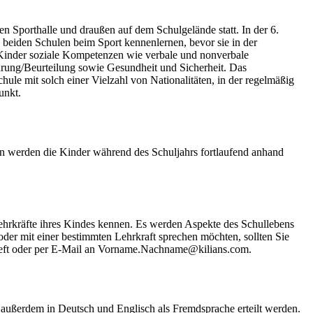
enen Sporthalle und draußen auf dem Schulgelände statt. In der 6.
 beiden Schulen beim Sport kennenlernen, bevor sie in der
 Kinder soziale Kompetenzen wie verbale und nonverbale
ührung/Beurteilung sowie Gesundheit und Sicherheit. Das
ule mit solch einer Vielzahl von Nationalitäten, in der regelmäßig
unkt.
rn werden die Kinder während des Schuljahrs fortlaufend anhand
lehrkräfte ihres Kindes kennen. Es werden Aspekte des Schullebens
der mit einer bestimmten Lehrkraft sprechen möchten, sollten Sie
erheft oder per E-Mail an Vorname.Nachname@kilians.com.
n außerdem in Deutsch und Englisch als Fremdsprache erteilt werden.